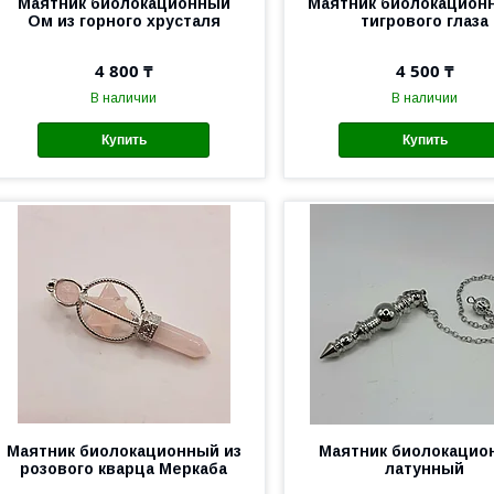
Маятник биолокационный
Маятник биолокацион
Ом из горного хрусталя
тигрового глаза
4 800 ₸
4 500 ₸
В наличии
В наличии
Купить
Купить
Маятник биолокационный из
Маятник биолокацио
розового кварца Меркаба
латунный