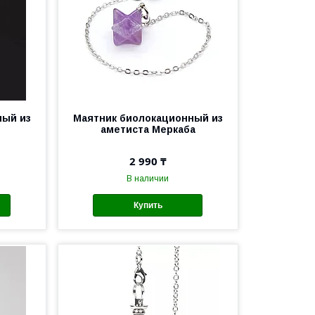
ный из
Маятник биолокационный из
я
аметиста Меркаба
2 990 ₸
В наличии
Купить