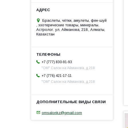
Браслеты, чётки, амулеты, фен-шуй
, эзотерические товары, минералы.
Астролог. ул. Айманова, 218., Алматы,
Казахстан
+7 (777) 830-91-93
"ОМ" Салон на Айманова, д.218
+7 (776) 421-17-11
"ОМ" Салон на Айманова, д.218
omsalonkz@gmail.com