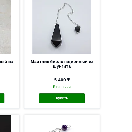
ный из
Маятник биолокационный из
шунгита
5 400 ₸
В наличии
Купить