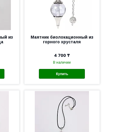
ный из
Маятник биолокационный из
ца
горного хрусталя
4 700 ₸
В наличии
Купить