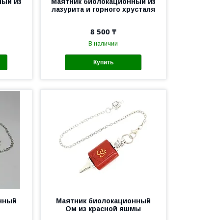
ный из
Маятник биолокационный из
лазурита и горного хрусталя
8 500 ₸
В наличии
Купить
нный
Маятник биолокационный
Ом из красной яшмы