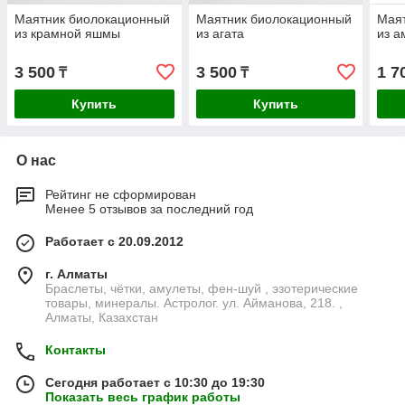
Маятник биолокационный
Маятник биолокационный
Мая
из крамной яшмы
из агата
из а
3 500
3 500
1 7
₸
₸
Купить
Купить
О нас
Рейтинг не сформирован
Менее 5 отзывов за последний год
Работает с 20.09.2012
г. Алматы
Браслеты, чётки, амулеты, фен-шуй , эзотерические
товары, минералы. Астролог. ул. Айманова, 218. ,
Алматы, Казахстан
Контакты
Сегодня работает с 10:30 до 19:30
Показать весь график работы