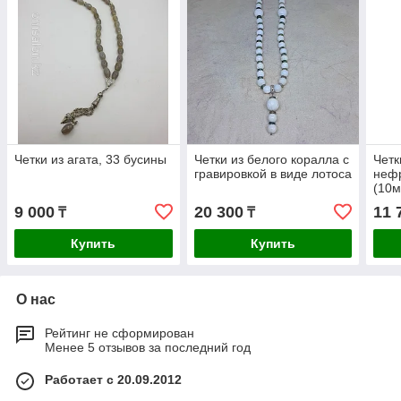
Четки из агата, 33 бусины
Четки из белого коралла с
Четк
гравировкой в виде лотоса
нефр
(10м
9 000
20 300
11 
₸
₸
Купить
Купить
О нас
Рейтинг не сформирован
Менее 5 отзывов за последний год
Работает с 20.09.2012