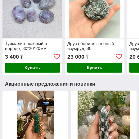
Турмалин розовый в
Друза берилл зелёный
Друз
породе, 30*20*20мм
изумруд, 80г
изум
3 400
23 000
20 
₸
₸
Купить
Купить
Акционные предложения и новинки