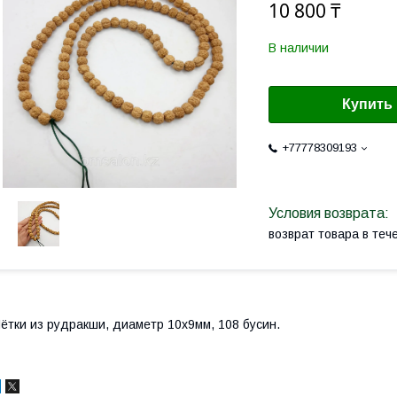
10 800 ₸
В наличии
Купить
+77778309193
возврат товара в те
ётки из рудракши, диаметр 10х9мм, 108 бусин.