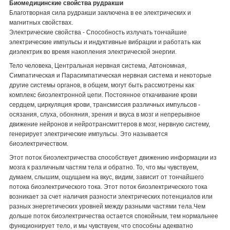
Биомедицинские свойства рудракши
Благотворная сила рудракши заключена в ее электрических и
магнитных свойствах.
Электрические свойства - Способность излучать тончайшие
электрические импульсы и индуктивные вибрации и работать как
диэлектрик во время накопления электрической энергии.
Тело человека, Центральная нервная система, Автономная,
Симпатическая и Парасимпатическая нервная система и некоторые
другие системы органов, в общем, могут быть рассмотрены как
комплекс биоэлектронной цепи. Постоянное откачивание крови
сердцем, циркуляция крови, трансмиссия различных импульсов -
осязания, слуха, обоняния, зрения и вкуса в мозг и непрерывное
движение нейронов и нейротрансмиттеров в мозг, нервную систему,
генерирует электрические импульсы. Это называется
биоэлектричеством.
Этот поток биоэлектричества способствует движению информации из
мозга к различным частям тела и обратно. То, что мы чувствуем,
думаем, слышим, ощущаем на вкус, видим, зависит от тончайшего
потока биоэлектрического тока. Этот поток биоэлектрического тока
возникает за счет наличия разности электрических потенциалов или
разных энергетических уровней между разными частями тела.Чем
дольше поток биоэлектричества остается спокойным, тем нормальнее
функционирует тело, и мы чувствуем, что способны адекватно