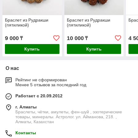
Браслет из Рудракши
Браслет из Рудракши
Брас
(пятиликой)
(пятиликой)
9 000
10 000
4 5
₸
₸
Купить
Купить
О нас
Рейтинг не сформирован
Менее 5 отзывов за последний год
Работает с 20.09.2012
г. Алматы
Браслеты, чётки, амулеты, фен-шуй , эзотерические
товары, минералы. Астролог. ул. Айманова, 218. ,
Алматы, Казахстан
Контакты