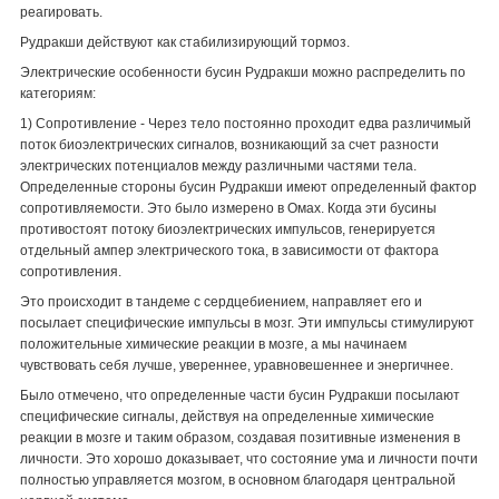
реагировать.
Рудракши действуют как стабилизирующий тормоз.
Электрические особенности бусин Рудракши можно распределить по
категориям:
1) Сопротивление - Через тело постоянно проходит едва различимый
поток биоэлектрических сигналов, возникающий за счет разности
электрических потенциалов между различными частями тела.
Определенные стороны бусин Рудракши имеют определенный фактор
сопротивляемости. Это было измерено в Омах. Когда эти бусины
противостоят потоку биоэлектрических импульсов, генерируется
отдельный ампер электрического тока, в зависимости от фактора
сопротивления.
Это происходит в тандеме с сердцебиением, направляет его и
посылает специфические импульсы в мозг. Эти импульсы стимулируют
положительные химические реакции в мозге, а мы начинаем
чувствовать себя лучше, увереннее, уравновешеннее и энергичнее.
Было отмечено, что определенные части бусин Рудракши посылают
специфические сигналы, действуя на определенные химические
реакции в мозге и таким образом, создавая позитивные изменения в
личности. Это хорошо доказывает, что состояние ума и личности почти
полностью управляется мозгом, в основном благодаря центральной