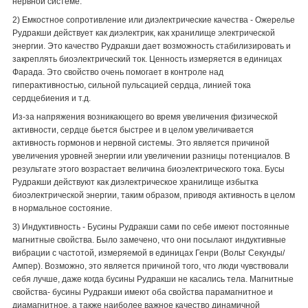
нервной системе.
2) Емкостное сопротивление или диэлектрические качества - Ожерелье
Рудракши действует как диэлектрик, как хранилище электрической
энергии. Это качество Рудракши дает возможность стабилизировать и
закреплять биоэлектрический ток. Ценность измеряется в единицах
Фарада. Это свойство очень помогает в контроле над
гиперактивностью, сильной пульсацией сердца, линией тока
сердцебиения и т.д.
Из-за напряжения возникающего во время увеличения физической
активности, сердце бьется быстрее и в целом увеличивается
активность гормонов и нервной системы. Это является причиной
увеличения уровней энергии или увеличении разницы потенциалов. В
результате этого возрастает величина биоэлектрического тока. Бусы
Рудракши действуют как диэлектрическое хранилище избытка
биоэлектрической энергии, таким образом, приводя активность в целом
в нормальное состояние.
3) Индуктивность - Бусины Рудракши сами по себе имеют постоянные
магнитные свойства. Было замечено, что они посылают индуктивные
вибрации с частотой, измеряемой в единицах Генри (Вольт Секунды/
Ампер). Возможно, это является причиной того, что люди чувствовали
себя лучше, даже когда бусины Рудракши не касались тела. Магнитные
свойства- бусины Рудракши имеют оба свойства парамагнитное и
диамагнитное, а также наиболее важное качество динамичной