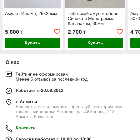
Амулет Инь Ян, 25×25мм
Тибетский амулет оберег
Амул
Сипахо и Монограмма
50х
Калачакры, 30мм
5 800
2 700
4 7
₸
₸
Купить
Купить
О нас
Рейтинг не сформирован
Менее 5 отзывов за последний год
Работает с 20.09.2012
г. Алматы
Браслеты, чётки, амулеты, фен-шуй , эзотерические
товары, минералы. Астролог. ул. Айманова, 218. ,
Алматы, Казахстан
Контакты
Сегодня работает с 10:00 до 18:00