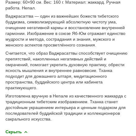
Размер: 60×90 см. Вес: 160 г. Материал: жаккард. Ручная
работа. Непал.
Ваджрасаттва — один из важнейших божеств тибетского
буддизма, символизирующий абсолютную чистоту ума,
очищение негативной кармы и восстановление внутренней
гармонии. Изображение в союзе Яб-Юм отражает единство
мудрости и метода, сострадания и знания, мужского и
женского аспектов просветлённого сознания.
Считается, что образ Ваджрасаттвы способствует очищению
препятствий, накопленных негативных действий и
омрачений, помогает укрепить духовную практику, обрести
ясность мышления и внутреннее равновесие. Тханка
подходит для домашнего алтаря, медитационного
пространства, буддийского центра или кабинета
практикующего.
Изготовлена вручную в Непале из качественного жаккарда с
традиционным тибетским изображением. Тханка станет
достойным украшением интерьера и ценным подарком для
последователей буддийской традиции и коллекционеров
сакрального искусства.
Скрыть