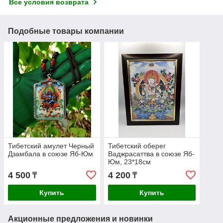
Все условия возврата
Подобные товары компании
Тибетский амулет Черный
Тибетский оберег
Дзамбала в союзе Яб-Юм
Ваджрасаттва в союзе Яб-
Юм, 23*18см
4 500
4 200
₸
₸
Купить
Купить
Акционные предложения и новинки