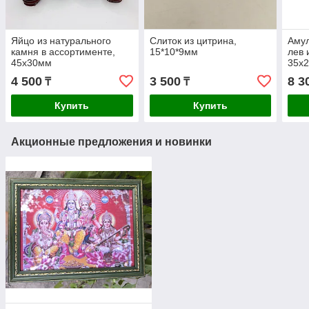
Яйцо из натурального
Слиток из цитрина,
Амул
камня в ассортименте,
15*10*9мм
лев 
45х30мм
35х
4 500
3 500
8 3
₸
₸
Купить
Купить
Акционные предложения и новинки