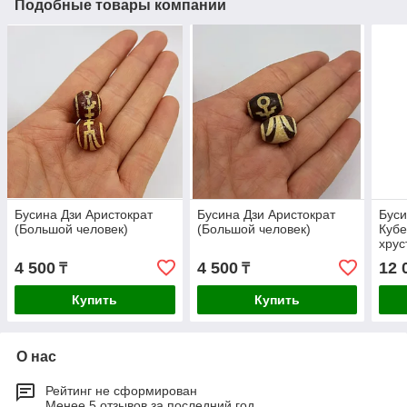
Подобные товары компании
Бусина Дзи Аристократ
Бусина Дзи Аристократ
Буси
(Большой человек)
(Большой человек)
Кубе
хрус
4 500
4 500
12 
₸
₸
Купить
Купить
О нас
Рейтинг не сформирован
Менее 5 отзывов за последний год