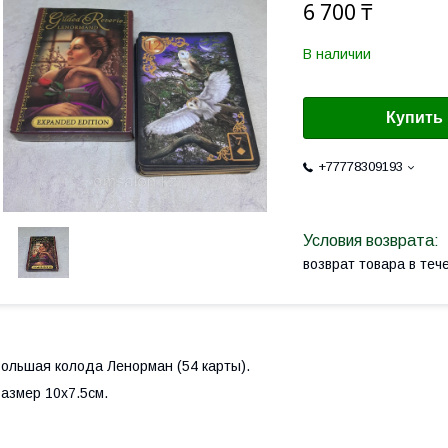
6 700 ₸
В наличии
Купить
+77778309193
возврат товара в те
ольшая колода Ленорман (54 карты).
азмер 10х7.5см.