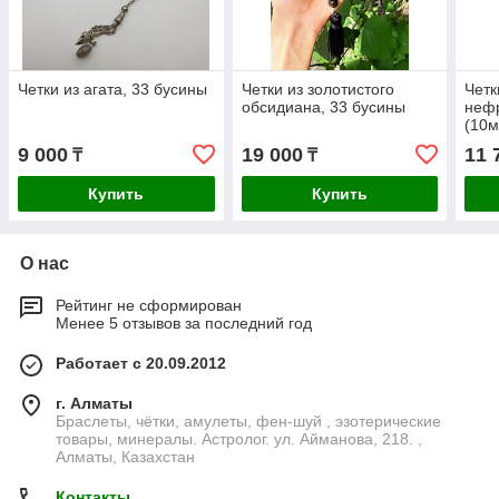
Четки из агата, 33 бусины
Четки из золотистого
Четк
обсидиана, 33 бусины
нефр
(10м
9 000
19 000
11 
₸
₸
Купить
Купить
О нас
Рейтинг не сформирован
Менее 5 отзывов за последний год
Работает с 20.09.2012
г. Алматы
Браслеты, чётки, амулеты, фен-шуй , эзотерические
товары, минералы. Астролог. ул. Айманова, 218. ,
Алматы, Казахстан
Контакты