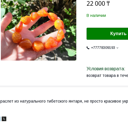
22 000 ₸
В наличии
Купить
+77778309193
возврат товара в те
раслет из натурального тибетского янтаря, не просто красивое ук