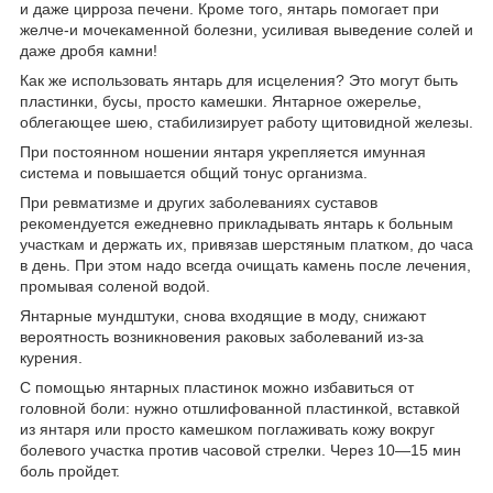
и даже цирроза печени. Кроме того, янтарь помогает при
желче-и мочекаменной болезни, усиливая выведение солей и
даже дробя камни!
Как же использовать янтарь для исцеления? Это могут быть
пластинки, бусы, просто камешки. Янтарное ожерелье,
облегающее шею, стабилизирует работу щитовидной железы.
При постоянном ношении янтаря укрепляется имунная
система и повышается общий тонус организма.
При ревматизме и других заболеваниях суставов
рекомендуется ежедневно прикладывать янтарь к больным
участкам и держать их, привязав шерстяным платком, до часа
в день. При этом надо всегда очищать камень после лечения,
промывая соленой водой.
Янтарные мундштуки, снова входящие в моду, снижают
вероятность возникновения раковых заболеваний из-за
курения.
С помощью янтарных пластинок можно избавиться от
головной боли: нужно отшлифованной пластинкой, вставкой
из янтаря или просто камешком поглаживать кожу вокруг
болевого участка против часовой стрелки. Через 10—15 мин
боль пройдет.