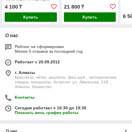
16×11мм
4 100
21 800
₸
₸
6 5
Купить
Купить
О нас
Рейтинг не сформирован
Менее 5 отзывов за последний год
Работает с 20.09.2012
г. Алматы
Браслеты, чётки, амулеты, фен-шуй , эзотерические
товары, минералы. Астролог. ул. Айманова, 218. ,
Алматы, Казахстан
Контакты
Сегодня работает с 10:30 до 19:30
Показать весь график работы
О нас