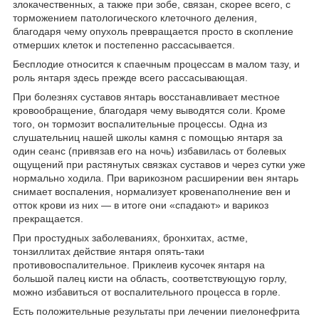
злокачественных, а также при зобе, связан, скорее всего, с
торможением патологического клеточного деления,
благодаря чему опухоль превращается просто в скопление
отмерших клеток и постепенно рассасывается.
Бесплодие относится к спаечным процессам в малом тазу, и
роль янтаря здесь прежде всего рассасывающая.
При болезнях суставов янтарь восстанавливает местное
кровообращение, благодаря чему выводятся соли. Кроме
того, он тормозит воспалительные процессы. Одна из
слушательниц нашей школы камня с помощью янтаря за
один сеанс (привязав его на ночь) избавилась от болевых
ощущений при растянутых связках суставов и через сутки уже
нормально ходила. При варикозном расширении вен янтарь
снимает воспаления, нормализует кровенаполнение вен и
отток крови из них — в итоге они «спадают» и варикоз
прекращается.
При простудных заболеваниях, бронхитах, астме,
тонзиллитах действие янтаря опять-таки
противовоспалительное. Приклеив кусочек янтаря на
большой палец кисти на область, соответствующую горлу,
можно избавиться от воспалительного процесса в горле.
Есть положительные результаты при лечении пиелонефрита