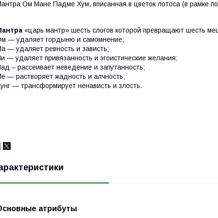
антра Ом Мане Падме Хум, вписанная в цветок лотоса (в рамке по
Мантра
«царь мантр» шесть слогов которой превращают шесть ме
м — удаляет гордыню и самомнение;
а — удаляет ревность и зависть;
и — удаляет привязанность и эгоистические желания;
ад – рассеивает неведение и запутанность;
е — растворяет жадность и алчность;
унг — трансформирует ненависть и злость.
арактеристики
Основные атрибуты