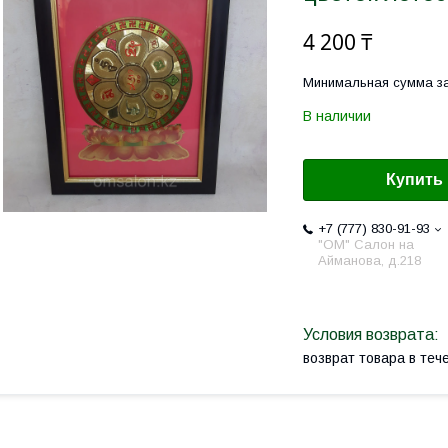
4 200 ₸
Минимальная сумма за
В наличии
Купить
+7 (777) 830-91-93
"ОМ" Салон на
Айманова, д.218
возврат товара в те