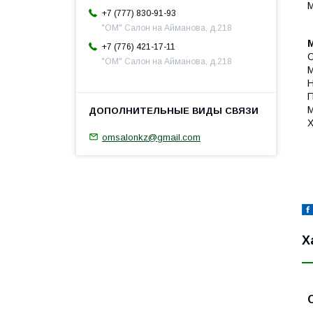
М
+7 (777) 830-91-93
"ОМ" Салон на Айманова, д.218
+7 (776) 421-17-11
О
"ОМ" Салон на Айманова, д.218
М
Н
П
М
Х
omsalonkz@gmail.com
Х