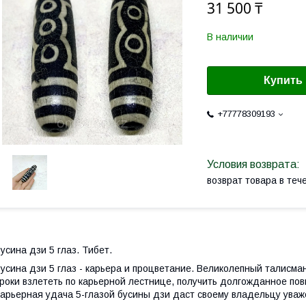
31 500 ₸
В наличии
Купить
+77778309193
возврат товара в те
усина дзи 5 глаз. Тибет.
усина дзи 5 глаз - карьера и процветание. Великолепный талисман
роки взлететь по карьерной лестнице, получить долгожданное по
арьерная удача 5-глазой бусины дзи даст своему владельцу уваже