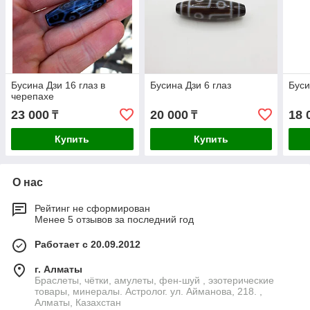
Бусина Дзи 16 глаз в
Бусина Дзи 6 глаз
Буси
черепахе
23 000
20 000
18 
₸
₸
Купить
Купить
О нас
Рейтинг не сформирован
Менее 5 отзывов за последний год
Работает с 20.09.2012
г. Алматы
Браслеты, чётки, амулеты, фен-шуй , эзотерические
товары, минералы. Астролог. ул. Айманова, 218. ,
Алматы, Казахстан