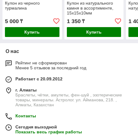
Кулон из черного
Кулон из натурального
Куло
турмалина
камня в ассортименте,
нату
15х15х10мм
5 000
1 350
1 4
₸
₸
Купить
Купить
О нас
Рейтинг не сформирован
Менее 5 отзывов за последний год
Работает с 20.09.2012
г. Алматы
Браслеты, чётки, амулеты, фен-шуй , эзотерические
товары, минералы. Астролог. ул. Айманова, 218. ,
Алматы, Казахстан
Контакты
Сегодня выходной
Показать весь график работы