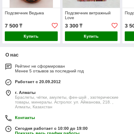
Подсвечник Ведьма
Подсвечник витражный
Под
Love
7 500
3 300
3 5
₸
₸
Купить
Купить
О нас
Рейтинг не сформирован
Менее 5 отзывов за последний год
Работает с 20.09.2012
г. Алматы
Браслеты, чётки, амулеты, фен-шуй , эзотерические
товары, минералы. Астролог. ул. Айманова, 218. ,
Алматы, Казахстан
Контакты
Сегодня работает с 10:00 до 19:00
Показать весь график работы