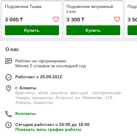
Подсвечник Тыква
Подсвечник витражный
Под
Love
3 000
3 300
3 5
₸
₸
Купить
Купить
О нас
Рейтинг не сформирован
Менее 5 отзывов за последний год
Работает с 20.09.2012
г. Алматы
Браслеты, чётки, амулеты, фен-шуй , эзотерические
товары, минералы. Астролог. ул. Айманова, 218. ,
Алматы, Казахстан
Контакты
Сегодня работает с 10:00 до 18:00
Показать весь график работы