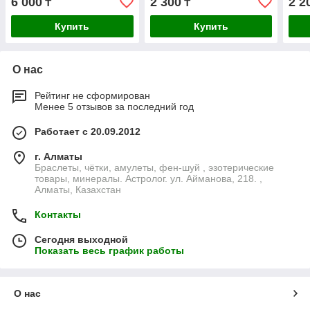
6 000
2 300
2 2
₸
₸
Купить
Купить
О нас
Рейтинг не сформирован
Менее 5 отзывов за последний год
Работает с 20.09.2012
г. Алматы
Браслеты, чётки, амулеты, фен-шуй , эзотерические
товары, минералы. Астролог. ул. Айманова, 218. ,
Алматы, Казахстан
Контакты
Сегодня выходной
Показать весь график работы
О нас