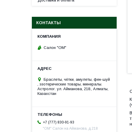
Доставка и оплата
КОНТАКТЫ
Салон "ОМ"
Браслеты, чётки, амулеты, фен-шуй
, эзотерические товары, минералы.
Астролог. ул. Айманова, 218., Алматы,
С
Казахстан
К
(
В
т
+7 (777) 830-91-93
н
"ОМ" Салон на Айманова, д.218