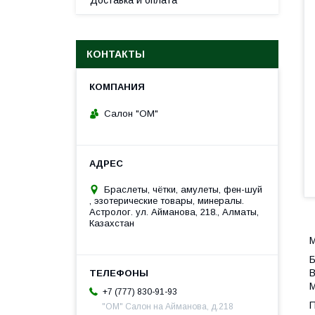
Доставка и оплата
КОНТАКТЫ
Салон "ОМ"
Браслеты, чётки, амулеты, фен-шуй
, эзотерические товары, минералы.
Астролог. ул. Айманова, 218., Алматы,
Казахстан
М
Б
В
М
+7 (777) 830-91-93
П
"ОМ" Салон на Айманова, д.218