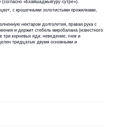
 (согласно «Бхайшаджьягуру-сутре»).
 цвет, с крошечными золотистыми прожилками,
олненную нектаром долголетия, правая рука с
овения и держит стебель миробалана (известного
е три корневых яда: неведение, гнев и
делен тридцатью двумя основными и