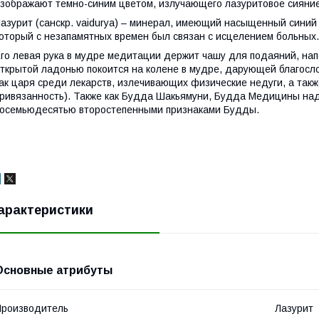
зображают темно-синим цветом, излучающего лазуритовое сияние
азурит (санскp. vaidurya) – минеpал, имеющий насыщенный синий
оторый с незапамятных времен был связан с исцелением больных.
го левая рука в мудре медитации держит чашу для подаяний, нап
ткрытой ладонью покоится на колене в мудре, дарующей благосл
ак царя среди лекарств, излечивающих физические недуги, а такж
ривязанность). Также как Будда Шакьямуни, Будда Медицины на
осемьюдесятью второстепенными признаками Будды.
арактеристики
Основные атрибуты
роизводитель
Лазурит