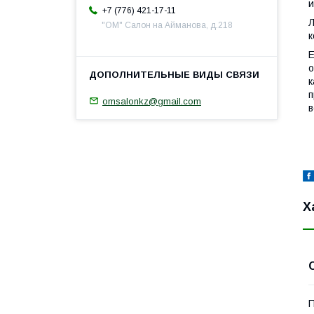
и
+7 (776) 421-17-11
Л
"ОМ" Салон на Айманова, д.218
к
Е
о
к
п
omsalonkz@gmail.com
в
Х
П