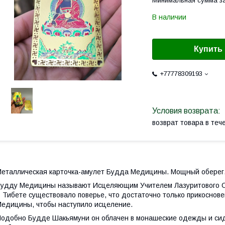
Минимальная сумма за
В наличии
Купить
+77778309193
возврат товара в те
еталлическая карточка-амулет Будда Медицины. Мощный оберег. 
удду Медицины называют Исцеляющим Учителем Лазуритового С
 Тибете существовало поверье, что достаточно только прикоснов
едицины, чтобы наступило исцеление.
одобно Будде Шакьямуни он облачен в монашеские одежды и сидит