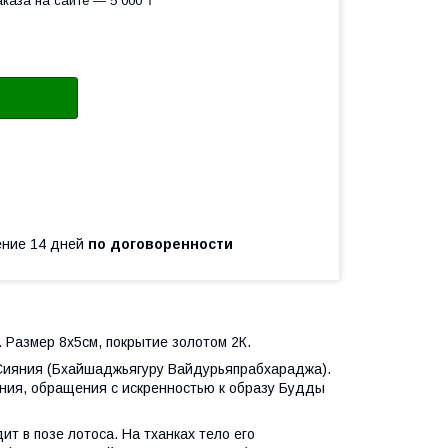
каза на сайте — 5 000 ₸
чение 14 дней
по договоренности
Размер 8х5см, покрытие золотом 2К.
ияния (Бхайшаджьягуру Вайдурьяпрабхараджа).
ения, обращения с искренностью к образу Будды
 в позе лотоса. На тханках тело его