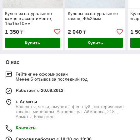
Кулон из натурального
Кулоны из натурального
Куло
камня в ассортименте,
камня, 40х25мм
квар
15х15х10мм
1 350
2 040
1 5
₸
₸
Купить
Купить
О нас
Рейтинг не сформирован
Менее 5 отзывов за последний год
Работает с 20.09.2012
г. Алматы
Браслеты, чётки, амулеты, фен-шуй , эзотерические
товары, минералы. Астролог. ул. Айманова, 218. ,
Алматы, Казахстан
Контакты
Сегодня работает с 10:30 до 19:30