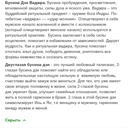
Бусина Дзи Ваджра.
Бусина пробуждения, просветления,
мгновенной защиты, силы духа и ясного ума. Ваджра – это
буддийский ритуальный предмет – оружие бога Индры. По-
тибетски «ваджра» — «удар молнии». Олицетворяет в себе
мужское начало вселенной и вместе с колокольчиком
(который олицетворяет женское начало) используется в
ритуальной практике. Бусина заключает в себе силы
исцеления, помогает в избавлении от зависимостей. Дарует
мудрость. Как и ритуальная ваджра, бусина помогает
отогнать злых духов, победить демонов, уничтожить все
формы невежества и осознать истину.
Двуглазая бусина дзи
- это лучший любовный талисман, 2-
глазая бусина дзи поможет найти его обладателю или
обладательнице настоящую сильную и взаимную любовь,
счастливо выйти замуж или жениться. Для тех, кто уже имеет
свою вторую половинку в жизни, сила 2-глазой бусины
дзи укрепит брак, улучшит семейные отношения, позволит
жить в полной гармонии в браке. 2 глаза в этой бусине дзи
символизирует Инь и Ян, т.е женщину и мужчину, гармонию
между мужем и женой.
Скрыть