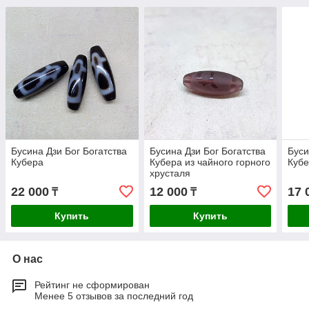
Бусина Дзи Бог Богатства
Бусина Дзи Бог Богатства
Буси
Кубера
Кубера из чайного горного
Куб
хрусталя
22 000
12 000
17 
₸
₸
Купить
Купить
О нас
Рейтинг не сформирован
Менее 5 отзывов за последний год