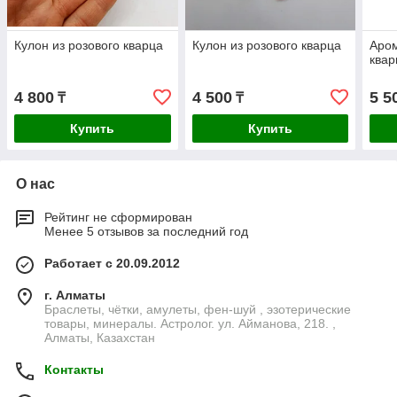
Кулон из розового кварца
Кулон из розового кварца
Аром
квар
4 800
4 500
5 5
₸
₸
Купить
Купить
О нас
Рейтинг не сформирован
Менее 5 отзывов за последний год
Работает с 20.09.2012
г. Алматы
Браслеты, чётки, амулеты, фен-шуй , эзотерические
товары, минералы. Астролог. ул. Айманова, 218. ,
Алматы, Казахстан
Контакты