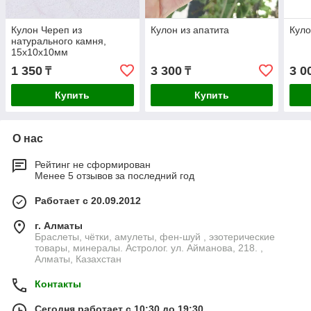
Кулон Череп из
Кулон из апатита
Куло
натурального камня,
15х10х10мм
1 350
3 300
3 0
₸
₸
Купить
Купить
О нас
Рейтинг не сформирован
Менее 5 отзывов за последний год
Работает с 20.09.2012
г. Алматы
Браслеты, чётки, амулеты, фен-шуй , эзотерические
товары, минералы. Астролог. ул. Айманова, 218. ,
Алматы, Казахстан
Контакты
Сегодня работает с 10:30 до 19:30