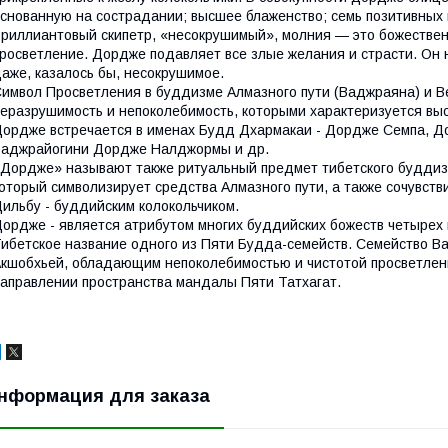
снованную на сострадании; высшее блаженство; семь позитивных 
риллиантовый скипетр, «несокрушимый», молния — это божествен
росветление. Дордже подавляет все злые желания и страсти. Он 
аже, казалось бы, несокрушимое.
имвол Просветления в буддизме Алмазного пути (Ваджраяна) и Ве
еразрушимость и непоколебимость, которыми характеризуется выс
ордже встречается в именах Будд Дхармакаи - Дордже Семпа, Д
аджрайогини Дордже Налджормы и др.
Дордже» называют также ритуальный предмет тибетского буддизм
оторый символизирует средства Алмазного пути, а также сочувстви
ильбу - буддийским колокольчиком.
ордже - является атрибутом многих буддийских божеств четырех 
ибетское название одного из Пяти Будда-семейств. Семейство В
кшобхьей, обладающим непоколебимостью и чистотой просветлен
аправлении пространства мандалы Пяти Татхагат.
нформация для заказа