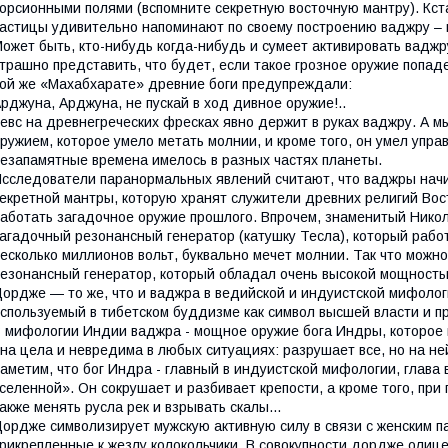
орсионными полями (вспомните секретную восточную мантру). Кст
астицы удивительно напоминают по своему построению ваджру –
ожет быть, кто-нибудь когда-нибудь и сумеет активировать ваджру
трашно представить, что будет, если такое грозное оружие попад
ой же «Махабхарате» древние боги предупреждали:
рджуна, Арджуна, не пускай в ход дивное оружие!..
евс на древнегреческих фресках явно держит в руках ваджру. А 
ружием, которое умело метать молнии, и кроме того, он умел упра
езапамятные времена имелось в разных частях планеты.
сследователи паранормальных явлений считают, что ваджры нач
екретной мантры, которую хранят служители древних религий Вост
аботать загадочное оружие прошлого. Впрочем, знаменитый Никол
агадочный резонансный генератор (катушку Тесла), который работ
есколько миллионов вольт, буквально мечет молнии. Так что можн
езонансный генератор, который обладал очень высокой мощность
ордже — то же, что и ваджра в ведийской и индуистской мифологи
спользуемый в тибетском буддизме как символ высшей власти и п
 мифологии Индии ваджра - мощное оружие бога Индры, которое м
на цела и невредима в любых ситуациях: разрушает все, но на не
аметим, что бог Индра - главный в индуистской мифологии, глава в
селенной». Он сокрушает и разбивает крепости, а кроме того, пр
акже менять русла рек и взрывать скалы...
ордже символизирует мужскую активную силу в связи с женским п
рикрепленные к жезлу колокольчики. В совокупности дордже олиц