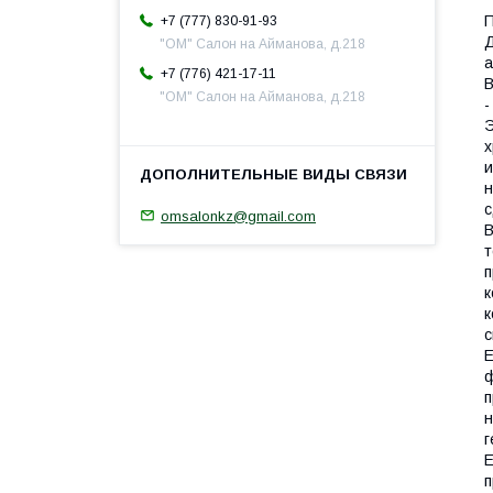
П
+7 (777) 830-91-93
Д
"ОМ" Салон на Айманова, д.218
а
+7 (776) 421-17-11
В
"ОМ" Салон на Айманова, д.218
-
Э
х
и
н
с
omsalonkz@gmail.com
В
т
п
к
к
с
Е
ф
п
н
г
Е
п