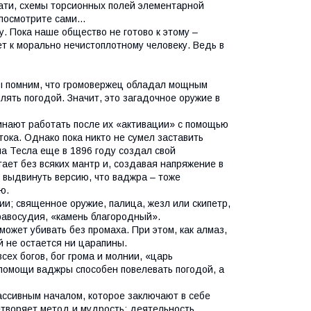
ати, схемы торсионных полей элементарной
 посмотрите сами…
. Пока наше общество не готово к этому –
ет к морально нечистоплотному человеку. Ведь в
мы помним, что громовержец обладал мощным
влять погодой. Значит, это загадочное оружие в
инают работать после их «активации» с помощью
ока. Однако пока никто не сумел заставить
а Тесла еще в 1896 году создал свой
ает без всяких мантр и, создавая напряжение в
о выдвинуть версию, что ваджра – тоже
ю.
и; священное оружие, палица, жезл или скипетр,
равосудия, «камень благородный».
ожет убивать без промаха. При этом, как алмаз,
й не остается ни царапины.
сех богов, бог грома и молнии, «царь
и помощи ваджры способен повелевать погодой, а
ассивным началом, которое заключают в себе
етворяет метод и мудрость; деятельность,