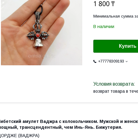
1 800 ₸
Минимальная сумма за
В наличии
Купить
+77778309193
возврат товара в те
Тибетский амулет Ваджра с колокольчиком. Мужской и женск
мощный, трансцендентный, чем Инь-Янь. Бижутерия.
ДОРДЖЕ (ВАДЖРА)