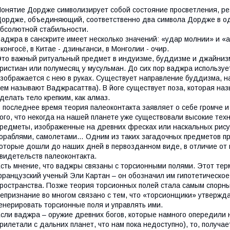
онятие Дордже символизирует собой состояние просветления, ре
ордже, объединяющий, соответственно два символа Дордже в од
бсолютной стабильности.
аджра в санскрите имеет несколько значений: «удар молнии» и «
 конгосё, в Китае - дзиньганси, в Монголии - очир.
то важный ритуальный предмет в индуизме, буддизме и джайнизме
ристиан или полумесяц у мусульман. До сих пор ваджра используе
зображается с нею в руках. Существует направление буддизма, 
ем называют Ваджрасаттва). В йоге существует поза, которая наз
делать тело крепким, как алмаз.
 последнее время теория палеоконтакта заявляет о себе громче и
ого, что некогда на нашей планете уже существовали высокие тех
редметы, изображенные на древних фресках или наскальных рису
ораблями, самолетами… Одним из таких загадочных предметов п
оторые дошли до наших дней в первозданном виде, в отличие от 
видетельств палеоконтакта.
сть мнение, что ваджры связаны с торсионными полями. Этот терм
ранцузский ученый Эли Картан – он обозначил им гипотетическое
ространства. Позже теория торсионных полей стала самым спорн
епризнание во многом связано с тем, что «торсионщики» утвержда
енерировать торсионные поля и управлять ими.
сли ваджра – оружие древних богов, которые намного опередили н
рилетали с дальних планет, что нам пока недоступно), то, получа