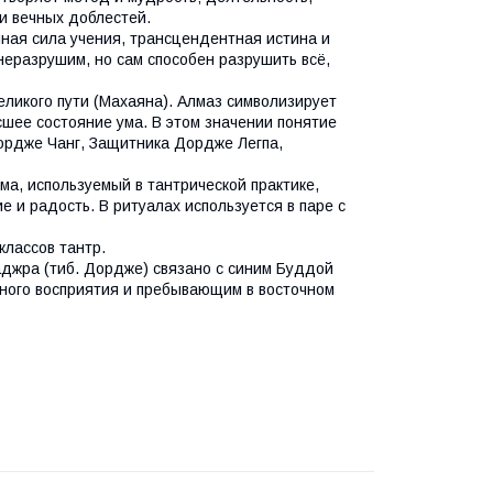
и вечных доблестей.
ная сила учения, трансцендентная истина и
неразрушим, но сам способен разрушить всё,
ликого пути (Махаяна). Алмаз символизирует
шее состояние ума. В этом значении понятие
ордже Чанг, Защитника Дордже Легпа,
а, используемый в тантрической практике,
е и радость. В ритуалах используется в паре с
классов тантр.
аджра (тиб. Дордже) связано с синим Буддой
ного восприятия и пребывающим в восточном