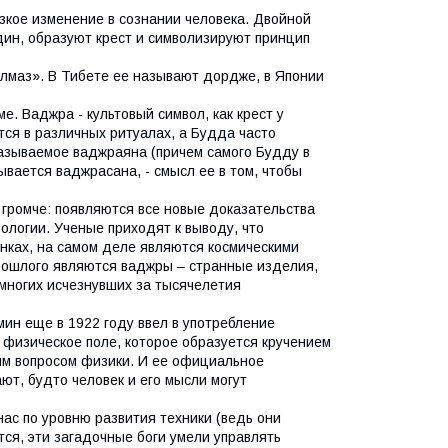
зкое изменение в сознании человека. Двойной
ин, образуют крест и символизируют принцип
алмаз». В Тибете ее называют дордже, в Японии
. Ваджра - культовый символ, как крест у
тся в различных ритуалах, а Будда часто
называемое ваджраяна (причем самого Будду в
ывается ваджрасана, - смысл ее в том, чтобы
 громче: появляются все новые доказательства
нологии. Ученые приходят к выводу, что
нках, на самом деле являются космическими
рошлого являются ваджры – странные изделия,
многих исчезнувших за тысячелетия
ин еще в 1922 году ввел в употребление
 физическое поле, которое образуется кручением
ым вопросом физики. И ее официальное
ют, будто человек и его мысли могут
ас по уровню развития техники (ведь они
ется, эти загадочные боги умели управлять