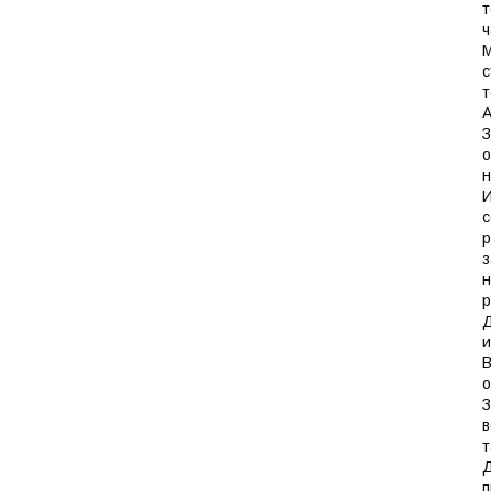
т
ч
М
с
т
А
З
о
н
И
с
р
з
н
р
Д
и
В
о
З
в
т
Д
п