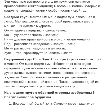
Эти животные выстроены в ряд по кругу, они являются
проявлениями (инкарнациями) 6 богов и 6 богинь, которые и
наделяют специфическими особенностями свой год.
Средний круг
- мантра Ом мане падме хум, вписанная в
лотос. Мантра, шесть слогов которой превращают шесть
мешающих чувств в мудрость:
Ом — удаляет гордыню и самомнение;
Ма — удаляет ревность и зависть;
Ни — удаляет привязанность и эгоистические желания;
Пад – рассеивает неведение и запутанность;
Ме — растворяет жадность и алчность;
Хунг — трансформирует ненависть и злость.
Внутренний круг Слог Хунг.
Слог Хунг (Хум) - завершающий
в мантре Ом мане падме хум. Избавляет от всех видов
страданий, один из самых сильных оберегов от всех гневных
духов низших планов, зависти, гнева, ненависти, ревности,
жадности. Способствует восполнению растраченной
психической и жизненной энергии. Также является одной из
лучших очищающих и успокаивающих мантр.
На внешнем круге с обратной стороны изображены 8
благих символов буддизма
.
Драгоценный белый зонт. Символизирует защиту от