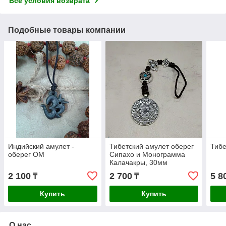
Все условия возврата
Подобные товары компании
Индийский амулет -
Тибетский амулет оберег
Тибе
оберег ОМ
Сипахо и Монограмма
Калачакры, 30мм
2 100
2 700
5 8
₸
₸
Купить
Купить
О нас