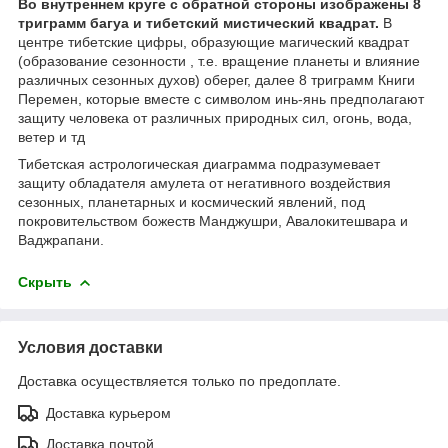
Во внутреннем круге с обратной стороны изображены 8
триграмм багуа и тибетский мистический квадрат.
В
центре тибетские цифры, образующие магический квадрат
(образование сезонности , т.е. вращение планеты и влияние
различных сезонных духов) оберег, далее 8 триграмм Книги
Перемен, которые вместе с символом инь-янь предполагают
защиту человека от различных природных сил, огонь, вода,
ветер и тд
Тибетская астрологическая диаграмма подразумевает
защиту обладателя амулета от негативного воздействия
сезонных, планетарных и космический явлений, под
покровительством божеств Манджушри, Авалокитешвара и
Ваджрапани.
Скрыть
Условия доставки
Доставка осуществляется только по предоплате.
Доставка курьером
Доставка почтой