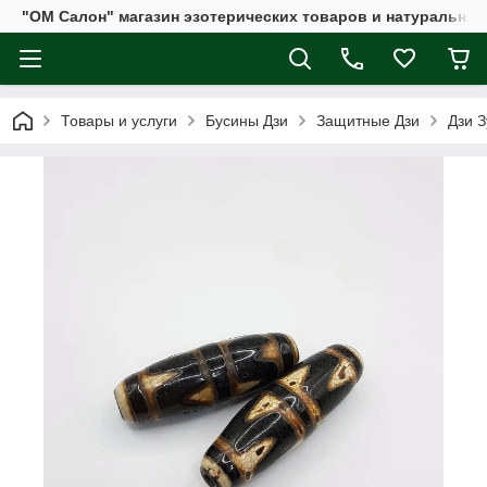
"ОМ Салон" магазин эзотерических товаров и натуральных
Товары и услуги
Бусины Дзи
Защитные Дзи
Дзи З