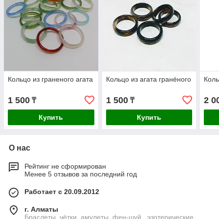
Кольцо из граненого агата
Кольцо из агата гранёного
Коль
1 500
1 500
2 0
₸
₸
Купить
Купить
О нас
Рейтинг не сформирован
Менее 5 отзывов за последний год
Работает с 20.09.2012
г. Алматы
Браслеты, чётки, амулеты, фен-шуй , эзотерические