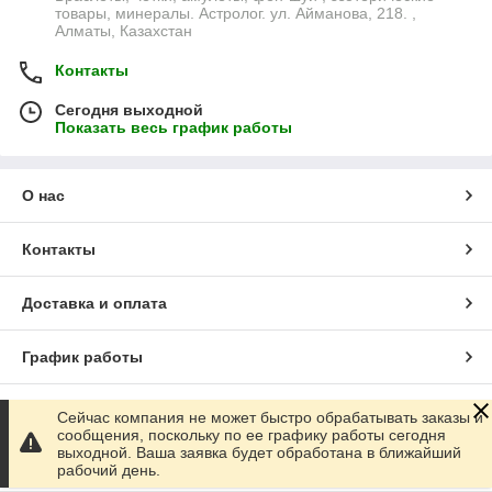
товары, минералы. Астролог. ул. Айманова, 218. ,
Алматы, Казахстан
Контакты
Сегодня выходной
Показать весь график работы
О нас
Контакты
Доставка и оплата
График работы
Полная версия сайта
Сейчас компания не может быстро обрабатывать заказы и
сообщения, поскольку по ее графику работы сегодня
выходной. Ваша заявка будет обработана в ближайший
Сайт создан на маркетплейсе
Satu.kz
рабочий день.