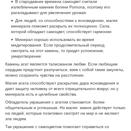
В стародавние времена самоцвет считали
излюбленным камнем богини Pomona, поэтому его
раскладывают для увеличения урожая.
Для людей, со способностями к ясновидению, магия
минерала поможет раскрыть их полноценно. Сила,
которой обладает самоцвет, способствует гармонии.
Минерал хорошо использовать во время
медитирования. Если продолжительный период
смотреть на этот камень, то придет успокоение,
умиротворение.
Камень агат является талисманом любви. Если любящим
сердцам предстоит разлучиться, взяв с собой такие амулеты,
можно сохранить чувства на расстоянии.
Магия агата способствуют раскрытию дара ясновидения и
дает защиту человеку от всего отрицательного вокруг, но у
минерала есть и целебные свойства.
Обладатель украшения с агатом становится более
общительным и успешным. Но магия камня действует только
на людей, которые позитивно смотрят на мир и не желают
зла людям.
Так украшение с самоцветом помогает справиться со