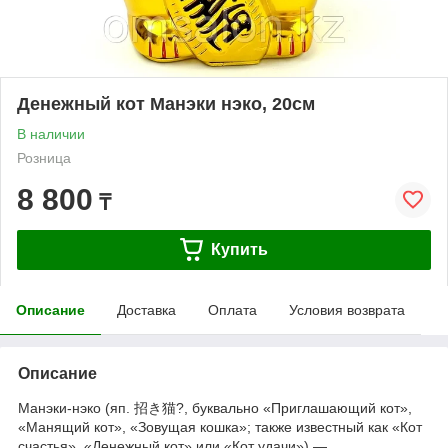
Денежный кот Манэки нэко, 20см
В наличии
Розница
8 800
₸
Купить
Описание
Доставка
Оплата
Условия возврата
Описание
Манэки-нэко (яп. 招き猫?, буквально «Приглашающий кот»,
«Манящий кот», «Зовущая кошка»; также известный как «Кот
счастья», «Денежный кот» или «Кот удачи») —