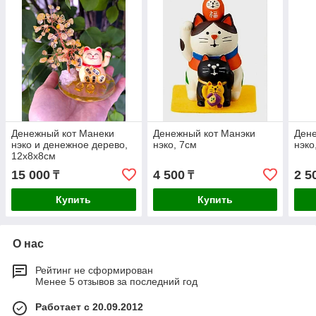
Денежный кот Манеки
Денежный кот Манэки
Дене
нэко и денежное дерево,
нэко, 7см
нэко
12х8х8см
15 000
4 500
2 5
₸
₸
Купить
Купить
О нас
Рейтинг не сформирован
Менее 5 отзывов за последний год
Работает с 20.09.2012