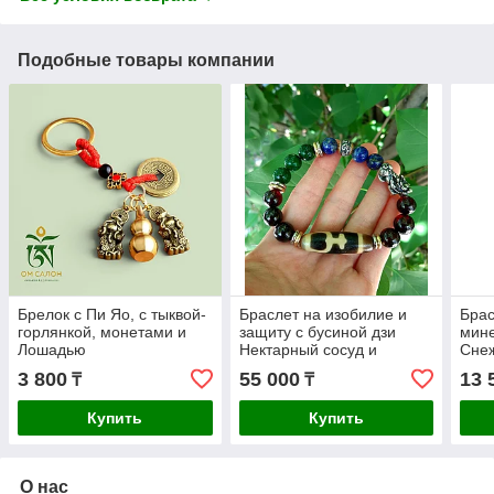
Подобные товары компании
Брелок с Пи Яо, с тыквой-
Браслет на изобилие и
Брас
горлянкой, монетами и
защиту с бусиной дзи
мине
Лошадью
Нектарный сосуд и
Сне
Снежным Львом Пи яо
3 800
55 000
13 
₸
₸
Купить
Купить
О нас