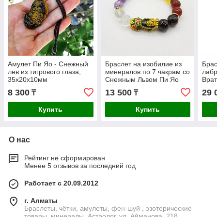
Амулет Пи Яо - Снежный
Браслет на изобилие из
Брас
лев из тигрового глаза,
минералов по 7 чакрам со
лабр
35х20х10мм
Снежным Львом Пи Яо
Врат
Сне
8 300
13 500
29 
₸
₸
Купить
Купить
О нас
Рейтинг не сформирован
Менее 5 отзывов за последний год
Работает с 20.09.2012
г. Алматы
Браслеты, чётки, амулеты, фен-шуй , эзотерические
товары, минералы. Астролог. ул. Айманова, 218. ,