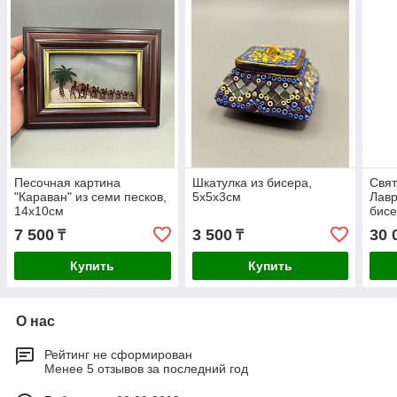
Песочная картина
Шкатулка из бисера,
Свят
"Караван" из семи песков,
5х5х3см
Лавр
14х10см
бисе
7 500
3 500
30 
₸
₸
Купить
Купить
О нас
Рейтинг не сформирован
Менее 5 отзывов за последний год