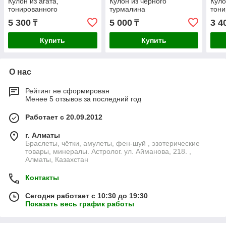
Кулон из агата,
Кулон из черного
Куло
тонированного
турмалина
тони
5 300
5 000
3 4
₸
₸
Купить
Купить
О нас
Рейтинг не сформирован
Менее 5 отзывов за последний год
Работает с 20.09.2012
г. Алматы
Браслеты, чётки, амулеты, фен-шуй , эзотерические
товары, минералы. Астролог. ул. Айманова, 218. ,
Алматы, Казахстан
Контакты
Сегодня работает с 10:30 до 19:30
Показать весь график работы