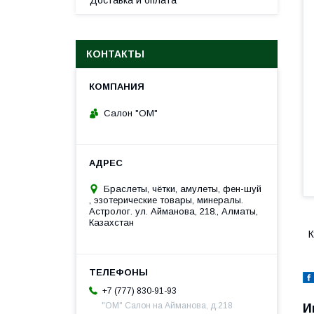
Доставка и оплата
КОНТАКТЫ
Салон "ОМ"
Браслеты, чётки, амулеты, фен-шуй
, эзотерические товары, минералы.
Астролог. ул. Айманова, 218., Алматы,
Казахстан
К
+7 (777) 830-91-93
"ОМ" Салон на Айманова, д.218
И