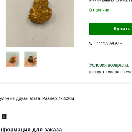
Минимальная сумма за
В наличии
Купить
+77778309193
возврат товара в те
улон из друзы агата. Размер 4х3х2см
нформация для заказа