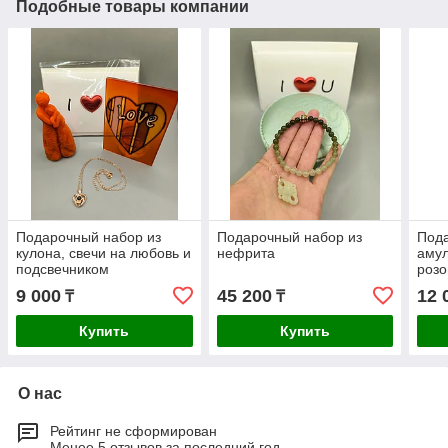
Подобные товары компании
Подарочный набор из
Подарочный набор из
Пода
кулона, свечи на любовь и
нефрита
амул
подсвечником
розо
9 000
45 200
12 
₸
₸
Купить
Купить
О нас
Рейтинг не сформирован
Менее 5 отзывов за последний год