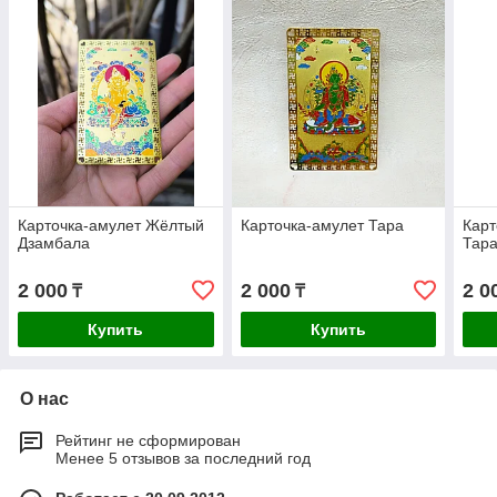
Карточка-амулет Жёлтый
Карточка-амулет Тара
Карт
Дзамбала
Тар
2 000
2 000
2 0
₸
₸
Купить
Купить
О нас
Рейтинг не сформирован
Менее 5 отзывов за последний год