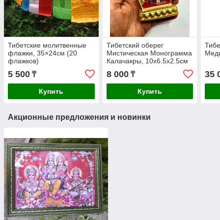
Тибетские молитвенные
Тибетский оберег
Тибе
флажки, 35×24см (20
Мистическая Монограмма
Мед
флажков)
Калачакры, 10х6.5х2.5см
5 500
8 000
35 
₸
₸
Купить
Купить
Акционные предложения и новинки