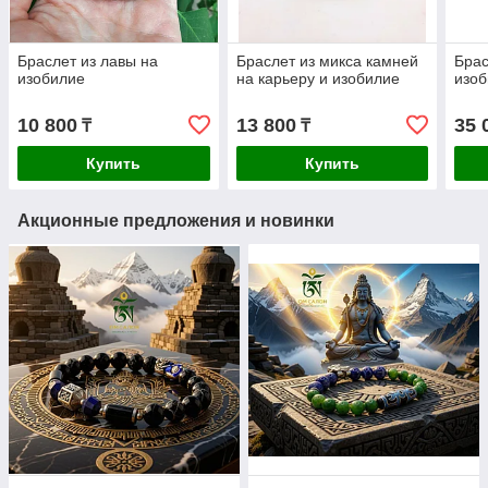
Браслет из лавы на
Браслет из микса камней
Брас
изобилие
на карьеру и изобилие
изоб
10 800
13 800
35 
₸
₸
Купить
Купить
Акционные предложения и новинки