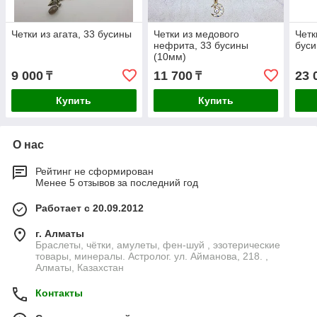
Четки из агата, 33 бусины
Четки из медового
Четк
нефрита, 33 бусины
бус
(10мм)
9 000
11 700
23 
₸
₸
Купить
Купить
О нас
Рейтинг не сформирован
Менее 5 отзывов за последний год
Работает с 20.09.2012
г. Алматы
Браслеты, чётки, амулеты, фен-шуй , эзотерические
товары, минералы. Астролог. ул. Айманова, 218. ,
Алматы, Казахстан
Контакты