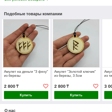
Подобные товары компании
Амулет на деньги "3 феху"
Амулет "Золотой ключик"
Амул
из березы
из березы, 3.5см
из т
2 800
2 800
3 0
₸
₸
Купить
Купить
О нас