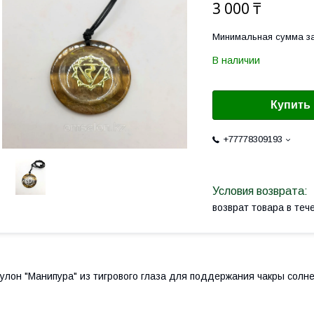
3 000 ₸
Минимальная сумма за
В наличии
Купить
+77778309193
возврат товара в те
улон "Манипура" из тигрового глаза для поддержания чакры солн