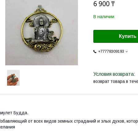
6 900 ₸
В наличии
Купить
+77778309193
возврат товара в те
мулет Будда.
збавляющий от всех видов земных страданий и злых духов, кот
желания