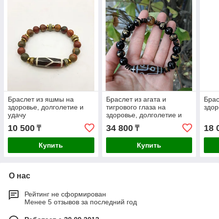
Браслет из яшмы на
Браслет из агата и
Брас
здоровье, долголетие и
тигрового глаза на
здор
удачу
здоровье, долголетие и
защиту
10 500
34 800
18 
₸
₸
Купить
Купить
О нас
Рейтинг не сформирован
Менее 5 отзывов за последний год