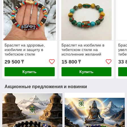
Браслет на здоровье,
Браслет на изобилие в
Брас
изобилие и защиту в
тибетском стиле на
увел
тибетском стиле
исполнение желаний
тибе
29 500
15 800
33 
₸
₸
Купить
Купить
Акционные предложения и новинки