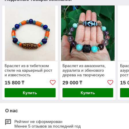
Браслет из в тибетском
Браслет из амазонита,
Брас
стиле на карьерный рост
ауралита и эбенового
азур
и известность
дерева на творческую
рост
реализацию и карьерный
15 800
29 000
15 
₸
₸
рост
Купить
Купить
О нас
Рейтинг не сформирован
Менее 5 отзывов за последний год