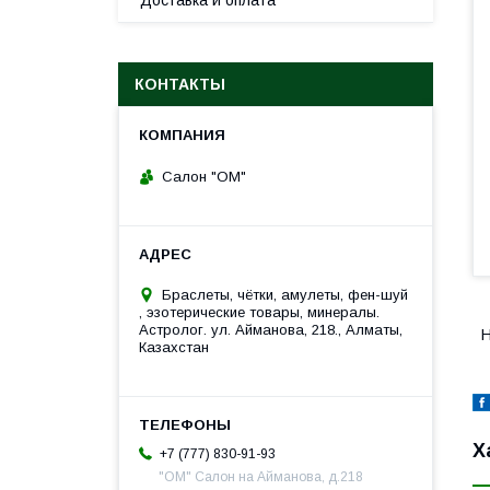
Доставка и оплата
КОНТАКТЫ
Салон "ОМ"
Браслеты, чётки, амулеты, фен-шуй
, эзотерические товары, минералы.
Астролог. ул. Айманова, 218., Алматы,
Н
Казахстан
Х
+7 (777) 830-91-93
"ОМ" Салон на Айманова, д.218